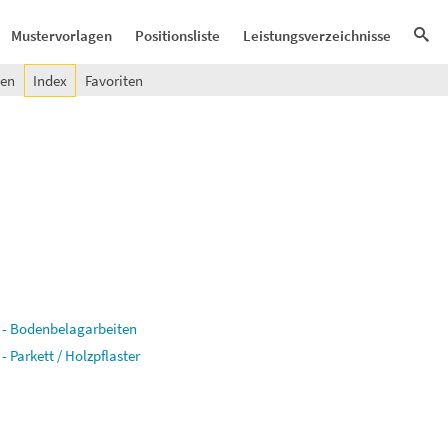
Mustervorlagen
Positionsliste
Leistungsverzeichnisse
gen
Index
Favoriten
e - Bodenbelagarbeiten
- Parkett / Holzpflaster