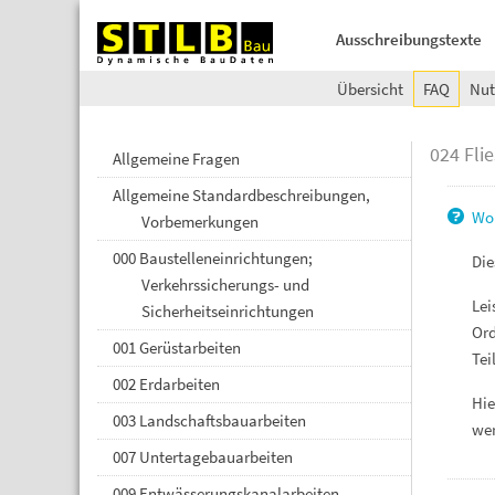
Ausschreibungstexte
Übersicht
FAQ
Nut
024 Fli
Allgemeine Fragen
Allgemeine Standardbeschreibungen,
Wo 
Vorbemerkungen
000 Baustelleneinrichtungen;
Die
Verkehrssicherungs- und
Lei
Sicherheitseinrichtungen
Ord
001 Gerüstarbeiten
Tei
002 Erdarbeiten
Hie
003 Landschaftsbauarbeiten
we
007 Untertagebauarbeiten
009 Entwässerungskanalarbeiten