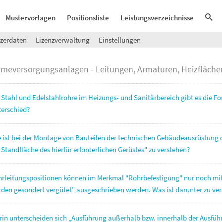
Mustervorlagen
Positionsliste
Leistungsverzeichnisse
zerdaten
Lizenzverwaltung
Einstellungen
meversorgungsanlagen - Leitungen, Armaturen, Heizfläche
 Stahl und Edelstahlrohre im Heizungs- und Sanitärbereich gibt es die 
erschied?
 ist bei der Montage von Bauteilen der technischen Gebäudeausrüstung 
 Standfläche des hierfür erforderlichen Gerüstes" zu verstehen?
rleitungspositionen können im Merkmal "Rohrbefestigung" nur noch mi
den gesondert vergütet" ausgeschrieben werden. Was ist darunter zu ve
in unterscheiden sich „Ausführung außerhalb bzw. innerhalb der Ausfüh