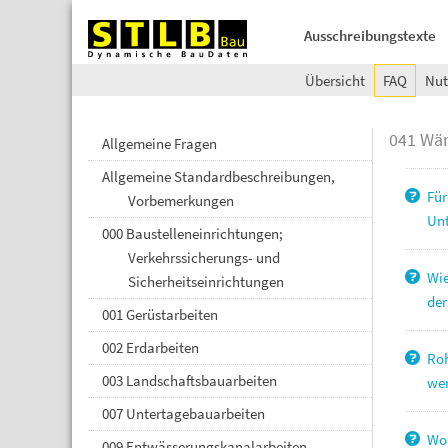
Ausschreibungstexte
Übersicht
FAQ
Nut
041 Wär
Allgemeine Fragen
Allgemeine Standardbeschreibungen,
Für
Vorbemerkungen
Unt
000 Baustelleneinrichtungen;
Verkehrssicherungs- und
Wie
Sicherheitseinrichtungen
der
001 Gerüstarbeiten
002 Erdarbeiten
Roh
003 Landschaftsbauarbeiten
wer
007 Untertagebauarbeiten
Wor
009 Entwässerungskanalarbeiten