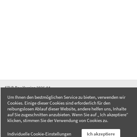
STLB-Bau Version 2026-04
Um Ihnen den bestmöglichen Service zu bieten, verwenden wir
Cookies. Einige dieser Cookies sind erforderlich für den
FAQ
reibungslosen Ablauf dieser Website, andere helfen uns, Inhalte
Kontakt
auf Sie zugeschnitten anzubieten. Wenn Sie auf „ Ich akzeptiere“
Datenschutzerklärung
klicken, stimmen Sie der Verwendung von Cookies zu.
Impressum
Individuelle Cookie-Einstellungen
Ich akzeptiere