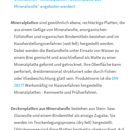
Mineralwolle“ angeboten werden?
Mineralplatten
sind gewöhnlich ebene, rechteckige Platten, die
aus einem Gefüge von Mineralwolle, anorganischen
Füllstoffen und organischen Bindemitteln bestehen und im
Nassherstellungsverfahren (wet felt) hergestellt werden.
Dabei werden die Bestandteile unter Einsatz von Wasser zu
einem Brei gemischt und anschließend als Matte zu einer
Mineralplatte geformt und getrocknet. Ihre Oberfläche kann
perforiert, dreidimensional strukturiert oder durch Folien-
oder Vliesbeschichtung glatt sein. Produktnorm ist die
DIN
18177
Werksmäßig im Nassverfahren hergestellte
Mineralplatten - Kennwerte und Prüfverfahren.
Deckenplatten aus Mineralwolle
bestehen aus Stein- bzw.
Glaswolle und einem Bindemittel als einzige Zugabe. Sie
werden im Trockenlegungsprozess (dry felt) hergestellt.
Üblicherweise sind diese Platten beidseitig vlieskaschiert. Auf