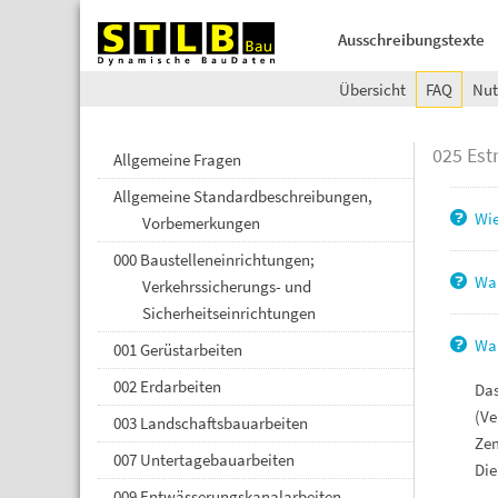
Ausschreibungstexte
Übersicht
FAQ
Nut
025 Est
Allgemeine Fragen
Allgemeine Standardbeschreibungen,
Wie
Vorbemerkungen
000 Baustelleneinrichtungen;
War
Verkehrssicherungs- und
Sicherheitseinrichtungen
War
001 Gerüstarbeiten
002 Erdarbeiten
Das
(Ve
003 Landschaftsbauarbeiten
Zem
007 Untertagebauarbeiten
Die
009 Entwässerungskanalarbeiten