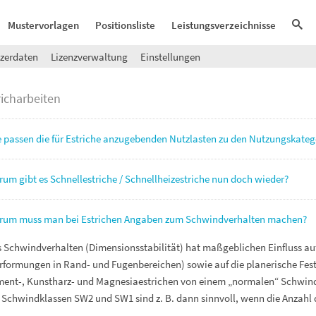
Mustervorlagen
Positionsliste
Leistungsverzeichnisse
zerdaten
Lizenzverwaltung
Einstellungen
richarbeiten
 passen die für Estriche anzugebenden Nutzlasten zu den Nutzungskateg
um gibt es Schnellestriche / Schnellheizestriche nun doch wieder?
um muss man bei Estrichen Angaben zum Schwindverhalten machen?
 Schwindverhalten (Dimensionsstabilität) hat maßgeblichen Einfluss auf 
rformungen in Rand- und Fugenbereichen) sowie auf die planerische Fe
ent-, Kunstharz- und Magnesiaestrichen von einem „normalen“ Schwin
 Schwindklassen SW2 und SW1 sind z. B. dann sinnvoll, wenn die Anzahl d