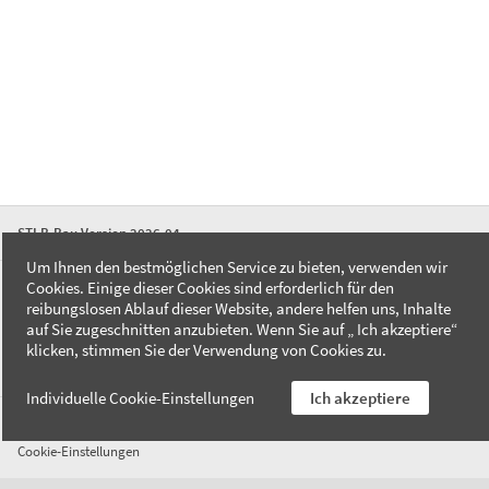
STLB-Bau Version 2026-04
Um Ihnen den bestmöglichen Service zu bieten, verwenden wir
Cookies. Einige dieser Cookies sind erforderlich für den
FAQ
reibungslosen Ablauf dieser Website, andere helfen uns, Inhalte
Kontakt
auf Sie zugeschnitten anzubieten. Wenn Sie auf „ Ich akzeptiere“
Datenschutzerklärung
klicken, stimmen Sie der Verwendung von Cookies zu.
Impressum
Individuelle Cookie-Einstellungen
Ich akzeptiere
AGB
Cookie-Einstellungen