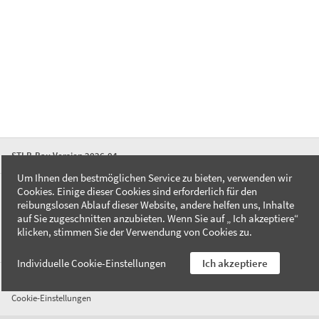
STLB-Bau Version 2026-04
Um Ihnen den bestmöglichen Service zu bieten, verwenden wir
Cookies. Einige dieser Cookies sind erforderlich für den
FAQ
reibungslosen Ablauf dieser Website, andere helfen uns, Inhalte
Kontakt
auf Sie zugeschnitten anzubieten. Wenn Sie auf „ Ich akzeptiere“
Datenschutzerklärung
klicken, stimmen Sie der Verwendung von Cookies zu.
Impressum
Individuelle Cookie-Einstellungen
Ich akzeptiere
AGB
Cookie-Einstellungen